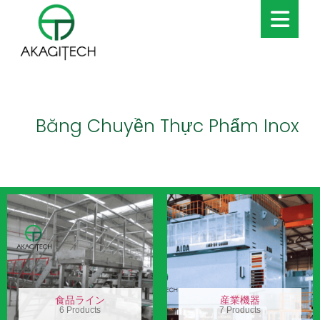
Băng Chuyền Thực Phẩm Inox
食品ライン
産業機器
6 Products
7 Products