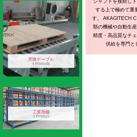
シャフトを接続しト
する上で極めて重
す。 AKAGITECH C
類の機械や自動生産
精度・高品質なチェ
供給を専門とし
昇降テーブル
4 Products
工業用棚
1 Product