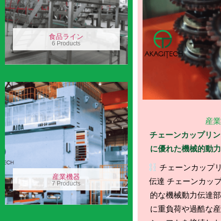
食品ライン
6 Products
産業
チェーンカップリング
に優れた機械的動力
チェーンカップリ
産業機器
伝達 チェーンカッ
7 Products
的な機械動力伝達部
に重負荷や過酷な産