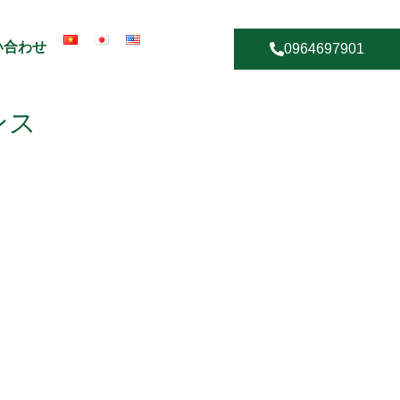
い合わせ
0964697901
ンス