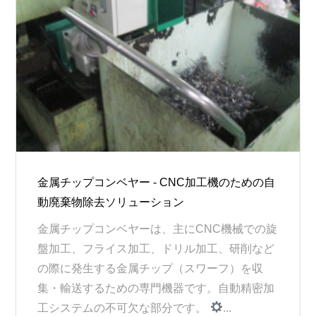
金属チップコンベヤー - CNC加工機のための自
動廃棄物除去ソリューション
金属チップコンベヤーは、主にCNC機械での旋
盤加工、フライス加工、ドリル加工、研削など
の際に発生する金属チップ（スワーフ）を収
集・輸送するための専門機器です。自動精密加
工システムの不可欠な部分です。
...