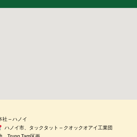
本社 – ハノイ
ハノイ市、タックタット – クオックオアイ工業団
地、Trung Tam区画