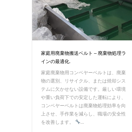
家庭用廃棄物搬送ベルト – 廃棄物処理ラ
インの最適化.
家庭廃棄物用コンベヤーベルトは、廃棄
物の選別、リサイクル、または焼却シス
テムに欠かせない設備です。厳しい環境
や重い負荷下での安定した運転により、
コンベヤーベルトは廃棄物処理効率を向
上させ、手作業を減らし、職場の安全性
を改善します。
...