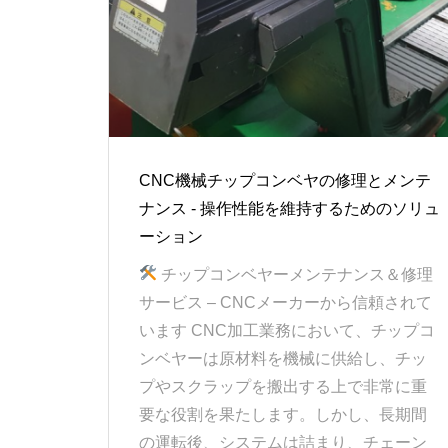
CNC機械チップコンベヤの修理とメンテ
ナンス - 操作性能を維持するためのソリュ
ーション
チップコンベヤーメンテナンス＆修理
サービス – CNCメーカーから信頼されて
います CNC加工業務において、チップコ
ンベヤーは原材料を機械に供給し、チッ
プやスクラップを搬出する上で非常に重
要な役割を果たします。しかし、長期間
の運転後、システムは詰まり、チェーン