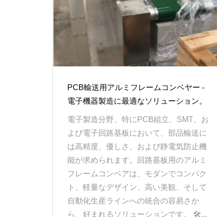
PCB輸送用アルミフレームコンベヤー -
電子機器製造に最適なソリューション。
電子製造分野、特にPCB組立、SMT、お
よび電子回路基板において、部品輸送に
は高精度、優しさ、および静電気防止機
能が求められます。回路基板用のアルミ
フレームコンベアは、モダンでコンパク
ト、軽量なデザイン、高い美観、そして
自動化生産ラインへの統合の容易さか
ら、好まれるソリューションです。 🛠...