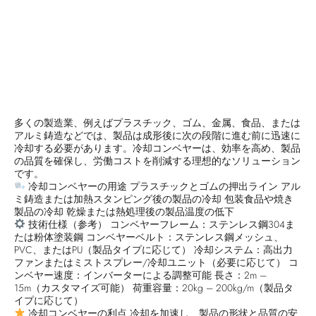
多くの製造業、例えばプラスチック、ゴム、金属、食品、または
アルミ鋳造などでは、製品は成形後に次の段階に進む前に迅速に
冷却する必要があります。冷却コンベヤーは、効率を高め、製品
の品質を確保し、労働コストを削減する理想的なソリューション
です。
冷却コンベヤーの用途 プラスチックとゴムの押出ライン アル
ミ鋳造または加熱スタンピング後の製品の冷却 包装食品や焼き
製品の冷却 乾燥または熱処理後の製品温度の低下
技術仕様（参考） コンベヤーフレーム：ステンレス鋼304ま
たは粉体塗装鋼 コンベヤーベルト：ステンレス鋼メッシュ、
PVC、またはPU（製品タイプに応じて） 冷却システム：高出力
ファンまたはミストスプレー/冷却ユニット（必要に応じて） コ
ンベヤー速度：インバーターによる調整可能 長さ：2m –
15m（カスタマイズ可能） 荷重容量：20kg – 200kg/m（製品タ
イプに応じて）
冷却コンベヤーの利点 冷却を加速し、製品の形状と品質の安