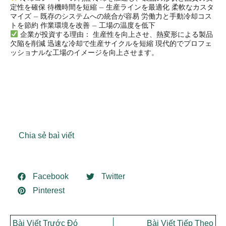
定性を確保 待機時間を短縮 – 生産ラインを最適化 柔軟なカスタ
マイズ – 既存のシステムへの統合が容易 労働力と手動冷却コス
トを節約 作業環境を改善 – 工場の温度を低下
企業が投資する理由： 生産性を向上させ、熱変形による製品
欠陥を削減 迅速な冷却で生産サイクルを短縮 現代的でプロフェ
ッショナルな工場のイメージを向上させます。
Chia sẻ baì viết
Facebook
Twitter
Pinterest
Bài Viết Trước Đó
Bài Viết Tiếp Theo