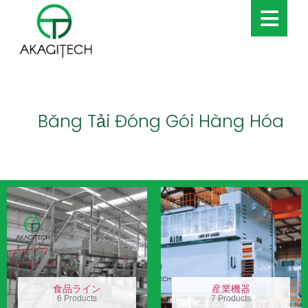
Băng Tải Đóng Gói Hàng Hóa
食品ライン
産業機器
6 Products
7 Products