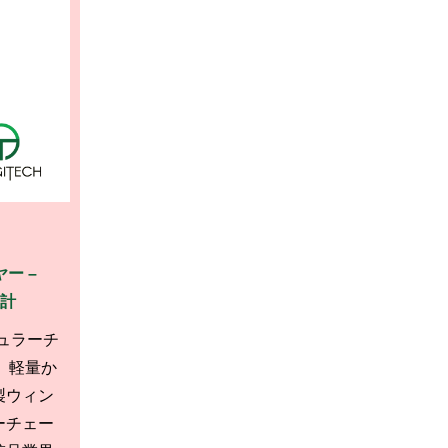
ー –
設計
ジュラーチ
は、軽量か
製ウィン
ーチェー