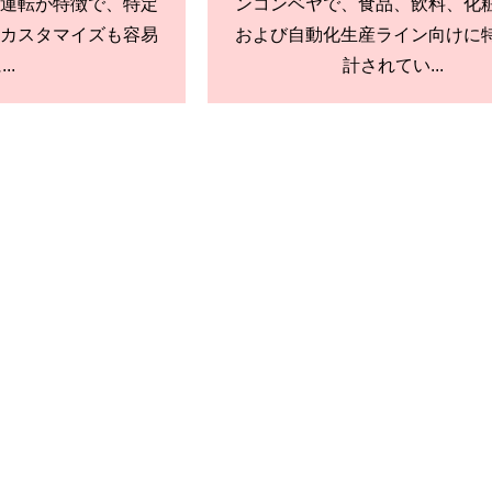
運転が特徴で、特定
ンコンベヤで、食品、飲料、化
カスタマイズも容易
および自動化生産ライン向けに
..
計されてい...