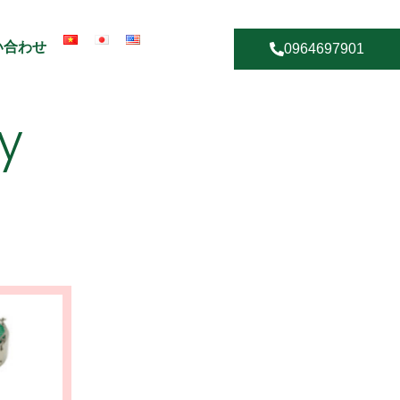
い合わせ
0964697901
y