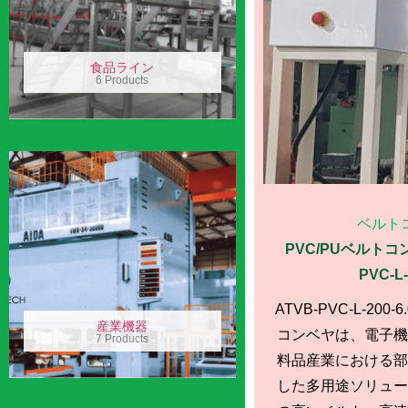
食品ライン
6 Products
ベルト
PVC/PUベルトコンベ
PVC-L-
ATVB-PVC-L-200-
産業機器
コンベヤは、電子機
7 Products
料品産業における部
した多用途ソリュー