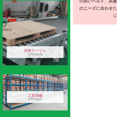
の高いベルト、高速
のニーズに合わせた
に.
昇降テーブル
4 Products
工業用棚
1 Product