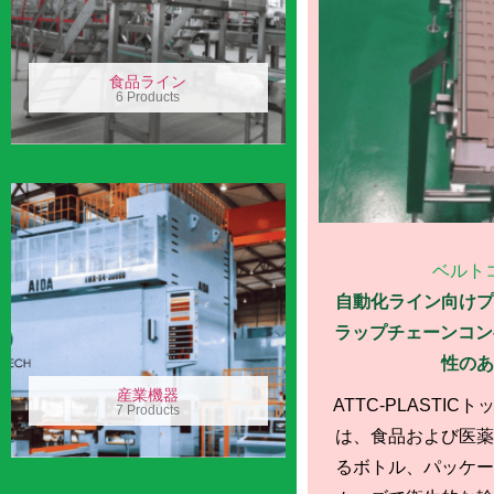
食品ライン
6 Products
ベルト
自動化ライン向けプ
ラップチェーンコンベ
性のあ
産業機器
ATTC-PLASTI
7 Products
は、食品および医薬
るボトル、パッケー