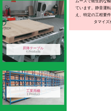
ムーズで衛生的な輸
ています。静音運転
え、特定の工程要件
タマイズが
昇降テーブル
4 Products
工業用棚
1 Product