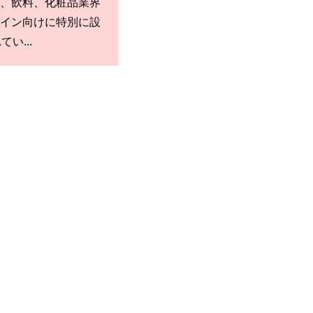
、飲料、化粧品業界
イン向けに特別に設
い...