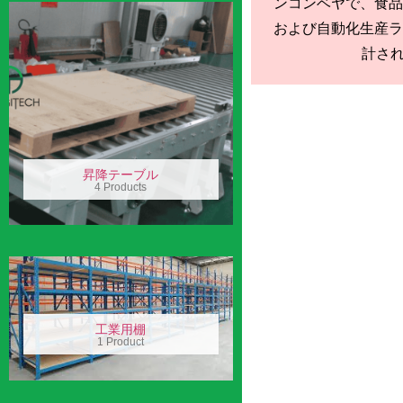
ンコンベヤで、食品
および自動化生産ラ
計されて
昇降テーブル
4 Products
工業用棚
1 Product