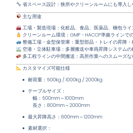
省スペース設計
：狭所やクリーンルームにも導入し
主な用途
工場・製造現場
：化粧品、食品、医薬品、梱包ライ
クリーンルーム環境
：GMP・HACCP準拠ライン
整備工場・金型保管庫
：重型部品・トレイの昇降・
空港・立体駐車場
：多層搬送や車両昇降システムの
多工程ラインの中間搬送
：高所作業へのスムーズな
カスタマイズ可能仕様
耐荷重
：500kg / 1000kg / 2000kg
テーブルサイズ
：
幅：500mm～1000mm
長さ：800mm～2000mm
最大昇降高さ
：600mm～1200mm
素材選択
：