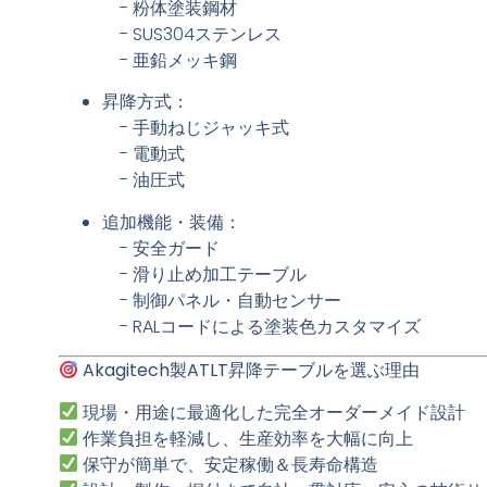
- 粉体塗装鋼材
- SUS304ステンレス
- 亜鉛メッキ鋼
昇降方式
：
- 手動ねじジャッキ式
- 電動式
- 油圧式
追加機能・装備
：
- 安全ガード
- 滑り止め加工テーブル
- 制御パネル・自動センサー
- RALコードによる塗装色カスタマイズ
Akagitech製ATLT昇降テーブルを選ぶ理由
現場・用途に最適化した完全オーダーメイド設計
作業負担を軽減し、生産効率を大幅に向上
保守が簡単で、安定稼働＆長寿命構造