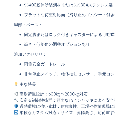
SS400粉体塗装鋼材またはSUS304ステンレス製
フラットな荷重対応面（
滑り止めゴムシート付き
脚部・ベース：
固定脚またはロック付きキャスターによる可動式
高さ・傾斜角の調整オプションあり
追加アクセサリ：
両側
安全ガードレール
非常停止スイッチ
、
物体検知センサー
、
手元コン
主な特長
高耐荷重設計
：500kg〜2000kg対応
安定＆制御性抜群
：頑丈なねじジャッキによる安全
過酷環境に強い素材
：耐腐食性、工場や作業現場に
柔軟なカスタム対応
：サイズ、昇降高さ、耐荷重す