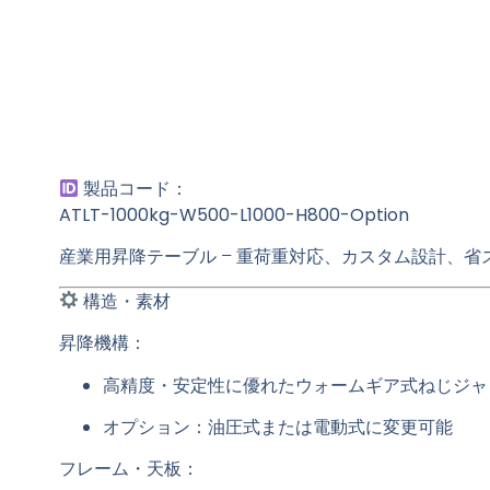
製品コード：
ATLT-1000kg-W500-L1000-H800-Option
産業用昇降テーブル
– 重荷重対応、カスタム設計、省
構造・素材
昇降機構：
高精度・安定性に優れたウォームギア式
ねじジャ
オプション：
油圧式
または
電動式
に変更可能
フレーム・天板：