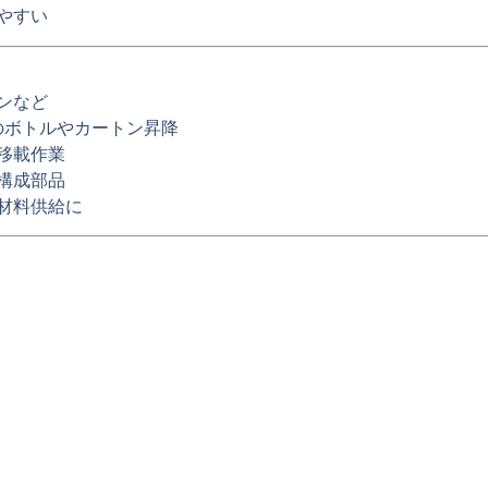
やすい
ンなど
でのボトルやカートン昇降
移載作業
構成部品
材料供給に