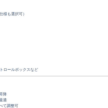
仕様も選択可
）
トロールボックス
など
昇降
最適
べて調整可