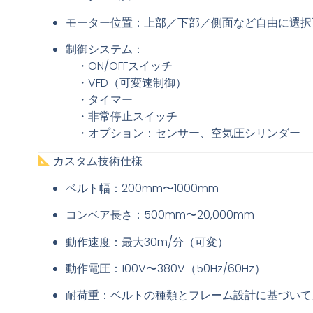
モーター位置：上部／下部／側面など自由に選択
制御システム：
・ON/OFFスイッチ
・VFD（可変速制御）
・タイマー
・非常停止スイッチ
・オプション：センサー、空気圧シリンダー
カスタム技術仕様
ベルト幅：200mm〜1000mm
コンベア長さ：500mm〜20,000mm
動作速度：最大30m/分（可変）
動作電圧：100V〜380V（50Hz/60Hz）
耐荷重：ベルトの種類とフレーム設計に基づいて