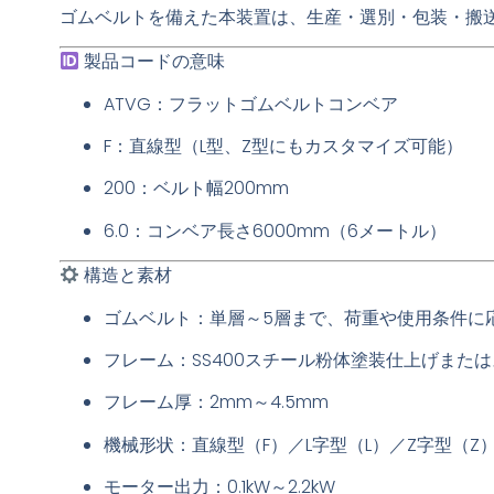
ゴムベルトを備えた本装置は、生産・選別・包装・搬
製品コードの意味
ATVG：フラットゴムベルトコンベア
F：直線型（L型、Z型にもカスタマイズ可能）
200：ベルト幅200mm
6.0：コンベア長さ6000mm（6メートル）
構造と素材
ゴムベルト：単層～5層まで、荷重や使用条件に
フレーム：SS400スチール粉体塗装仕上げまたは
フレーム厚：2mm～4.5mm
機械形状：直線型（F）／L字型（L）／Z字型（Z
モーター出力：0.1kW～2.2kW