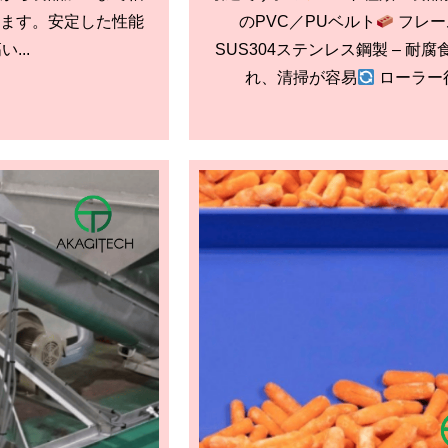
ます。安定した性能
のPVC／PUベルト
フレー
...
SUS304ステンレス鋼製 – 耐
れ、清掃が容易
ローラー径.