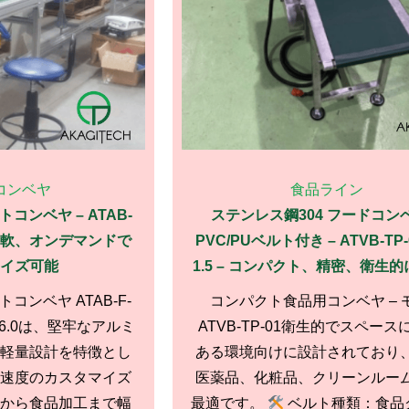
コンベヤ
食品ライン
ンベヤ – ATAB-
ステンレス鋼304 フードコン
軽量、柔軟、オンデマンドで
PVC/PUベルト付き – ATVB-TP-0
イズ可能
1.5 – コンパクト、精密、衛生
ンベヤ ATAB-F-
コンパクト食品用コンベヤ – 
200-6.0は、堅牢なアルミ
ATVB-TP-01衛生的でスペー
軽量設計を特徴とし
ある環境向けに設計されており
速度のカスタマイズ
医薬品、化粧品、クリーンルー
から食品加工まで幅
最適です。
ベルト種類：食品