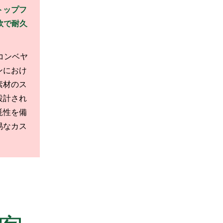
トップフ
軟で耐久
ンコンベヤ
ンにおけ
素材のス
設計され
耗性を備
易なカス