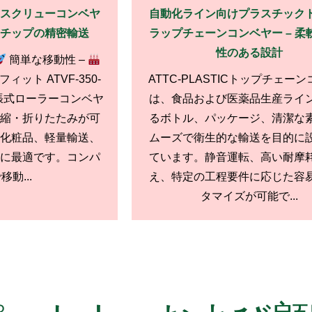
スクリューコンベヤ
自動化ライン向けプラスチック
、チップの精密輸送
ラップチェーンコンベヤー – 柔
性のある設計
簡単な移動性 –
ット ATVF-350-
ATTC-PLASTICトップチェー
拡張式ローラーコンベヤ
は、食品および医薬品生産ライ
縮・折りたたみが可
るボトル、パッケージ、清潔な
化粧品、軽量輸送、
ムーズで衛生的な輸送を目的に
に最適です。コンパ
ています。静音運転、高い耐摩
動...
え、特定の工程要件に応じた容
タマイズが可能で...