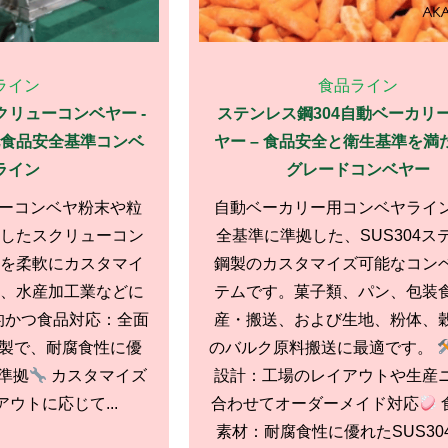
ライン
食品ライン
クリューコンベヤー -
ステンレス鋼304自動ベーカリ
食品安全基準コンベ
ヤー – 食品安全と衛生基準を満
ライン
グレードコンベヤー
ューコンベヤ粉末や粒
自動ベーカリー用コンベヤライ
したスクリューコン
全基準に準拠した、SUS304ス
を柔軟にカスタマイ
鋼製のカスタマイズ可能なコン
、水産加工業などに
テムです。菓子類、パン、包装
的かつ食品対応：全面
産・搬送、および生地、粉体、
ス製で、耐腐食性に優
のバルク原料搬送に最適です。
準拠
カスタマイズ
設計：工場のレイアウトや生産
ウトに応じて...
合わせてオーダーメイド対応
素材：耐腐食性に優れたSUS30