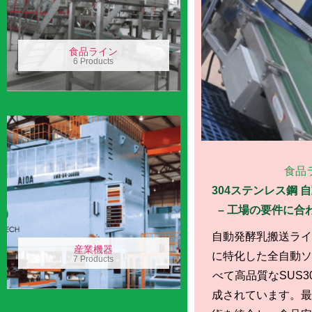
食品ライン
6 Products
食品
304ステンレス鋼 
– 工場の要件に合
自動発酵乳搬送ライ
産業機器
に特化した全自動ソ
7 Products
べて高品質なSUS3
成されています。最