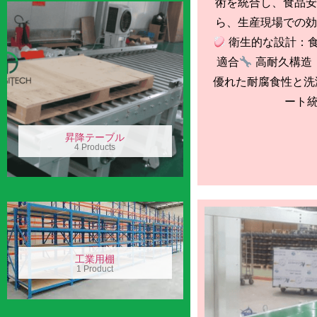
術を統合し、食品安
ら、生産現場での効
衛生的な設計：
適合
高耐久構造：1
優れた耐腐食性と洗
ート統合
昇降テーブル
4 Products
工業用棚
1 Product