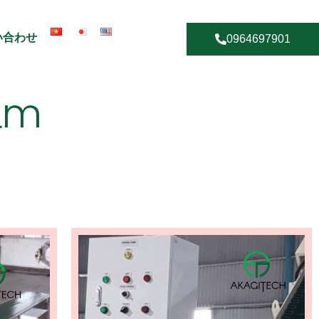
い合わせ
0964697901
ẩm