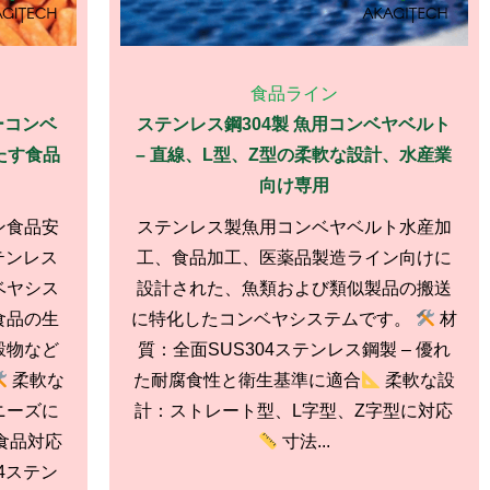
食品ライン
ーコンベ
ステンレス鋼304製 魚用コンベヤベルト
たす食品
– 直線、L型、Z型の柔軟な設計、水産業
向け専用
ン食品安
ステンレス製魚用コンベヤベルト水産加
テンレス
工、食品加工、医薬品製造ライン向けに
ベヤシス
設計された、魚類および類似製品の搬送
食品の生
に特化したコンベヤシステムです。
材
穀物など
質：全面SUS304ステンレス鋼製 – 優れ
柔軟な
た耐腐食性と衛生基準に適合
柔軟な設
ニーズに
計：ストレート型、L字型、Z字型に対応
食品対応
寸法...
4ステン