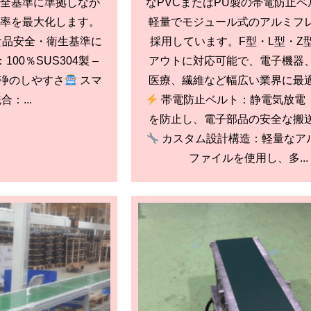
全基準に準拠しなが
なPVCまたはPU製の帯電防止ベ
率を最大化します。
軽量でモジュール式のアルミフ
食品安全・衛生基準に
採用しています。F型・L型・Z
00％SUS304製 –
アウトに対応可能で、電子機器
浄のしやすさ
スマ
医療、繊維など幅広い業界に最
：...
帯電防止ベルト：静電気放電（
を防止し、電子部品の安全な搬
カスタム設計構造：軽量なア
ファイルを使用し、多...