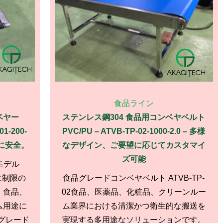
食品ライン
ベヤー
ステンレス鋼304 食品用コンベヤベルト
1-200-
PVC/PU – ATVB-TP-02-1000-2.0 – 多様
的に安全。
なデザイン、ご要望に応じてカスタマイ
ズ可能
モデル
スに制限の
食品グレードコンベヤベルト ATVB-TP-
、食品、
02食品、医薬品、化粧品、クリーンルー
ム用途に
ム業界における清潔かつ衛生的な搬送を
グレード
実現する多用途なソリューションです。