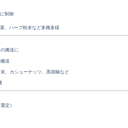
に制御
菜、ハーブ粉末など多種多様
の搬送に
の搬送
末、カシューナッツ、黒胡椒など
適
り選定）