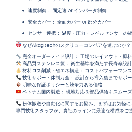
速度制御：
固定速 or インバータ制御
安全カバー：
全面カバー or 部分カバー
センサー連携：
温度・圧力・レベルセンサーの
なぜAkagitechのスクリューコンベアを選ぶのか？
完全オーダーメイド設計：
工場のレイアウト・原料
高品質ステンレス製：
衛生基準を満たす長寿命設計
材料ロス削減・省エネ構造：
コストパフォーマンス
技術サポート体制万全：
設計から導入後までサポー
明瞭な保証ポリシーと競争力ある価格
ベトナム国内製造：
現地対応＆部品供給もスムーズ
粉体搬送や自動化に関するお悩み、まずはお気軽に
専門技術スタッフが、
貴社のラインに最適な構成をご