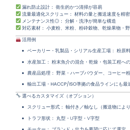
漏れ防止設計：
衛生的かつ清掃が容易
流量最適化スクリュー：
材料の量と搬送速度を精密
メンテナンス性◎：
分解・洗浄が簡単な構造
対応素材：
小麦粉、米粉、粉砕穀物、乾燥果物・野
活用例
ベーカリー・乳製品・シリアル生産工場：
粉原料
水産加工：
粉末魚介の混合・乾燥・包装工程へ
農産品処理：
野菜・ハーブパウダー、コーヒー粉
輸出工場・HACCP/ISO準拠の食品ラインにも最
選べるカスタマイズ（オプション）
スクリュー形式：
軸付き／軸なし（搬送物によ
トラフ形状：
丸型・U字型・V字型
モーター：
ブランド・出力を要望に応じて選定