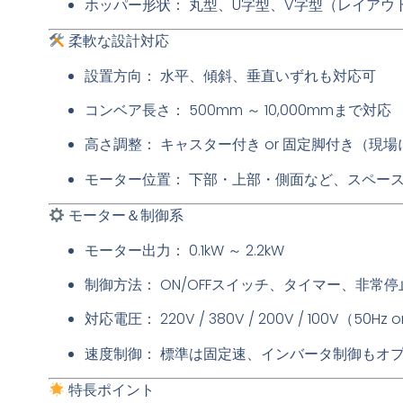
ホッパー形状：
丸型、U字型、V字型（レイアウ
柔軟な設計対応
設置方向：
水平、傾斜、垂直いずれも対応可
コンベア長さ：
500mm ～ 10,000mmまで対応
高さ調整：
キャスター付き or 固定脚付き（現
モーター位置：
下部・上部・側面など、スペー
モーター＆制御系
モーター出力：
0.1kW ～ 2.2kW
制御方法：
ON/OFFスイッチ、タイマー、非常
対応電圧：
220V / 380V / 200V / 100V（50Hz 
速度制御：
標準は固定速、インバータ制御もオ
特長ポイント