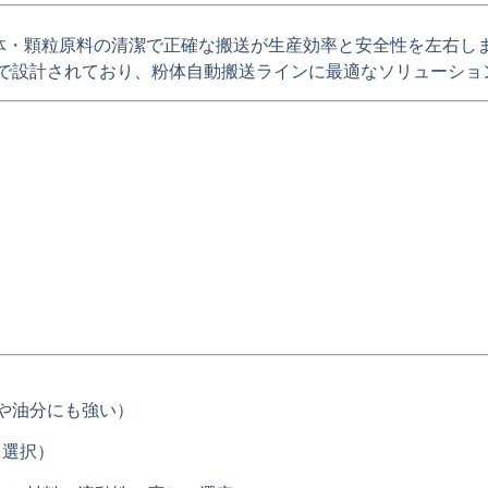
体・顆粒原料の清潔で正確な搬送
が生産効率と安全性を左右し
で設計されており、
粉体自動搬送ラインに最適
なソリューショ
境や油分にも強い）
て選択）