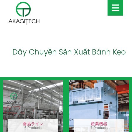
Dây Chuyền Sản Xuất Bánh Kẹo
食品ライン
産業機器
6 Products
7 Products