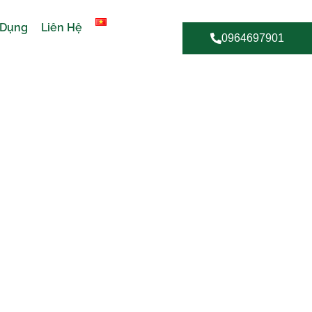
 Dụng
Liên Hệ
0964697901