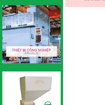
THIẾT BỊ CÔNG NGHIỆP
9 Products