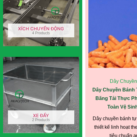
XÍCH CHUYỂN ĐỘNG
4 Products
Dây Chuyền
Dây Chuyền Bánh T
Băng Tải Thực P
Toàn Vệ Sin
XE ĐẨY
Dây chuyền bánh tự
2 Products
thiết kế linh hoạt t
tiêu chuẩn an