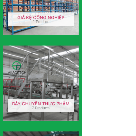
GIÁ KỆ CÔNG NGHIỆP
1 Product
DÂY CHUYỀN THỰC PHẨM
7 Products