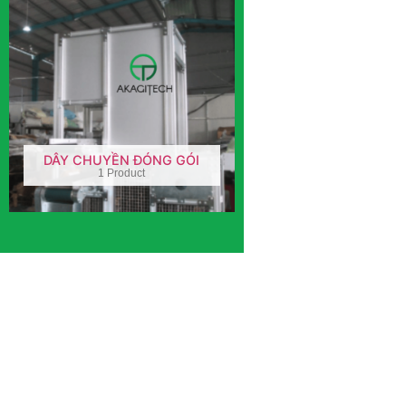
DÂY CHUYỀN ĐÓNG GÓI
1 Product