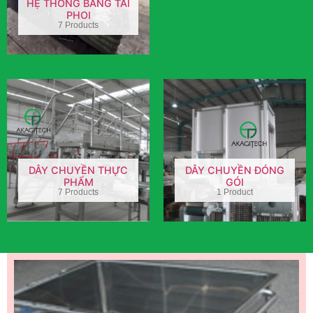
HỆ THỐNG BĂNG TẢI
PHOI
7 Products
DÂY CHUYỀN THỰC
DÂY CHUYỀN ĐÓNG
PHẨM
GÓI
7 Products
1 Product