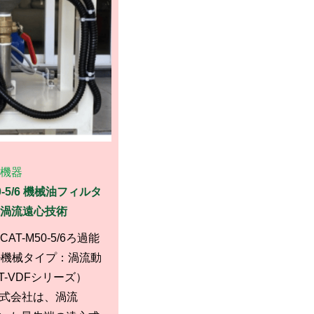
機器
50-5/6 機械油フィルタ
な渦流遠心技術
CAT-M50-5/6ろ過能
ル機械タイプ：渦流動
-VDFシリーズ）
H株式会社は、渦流