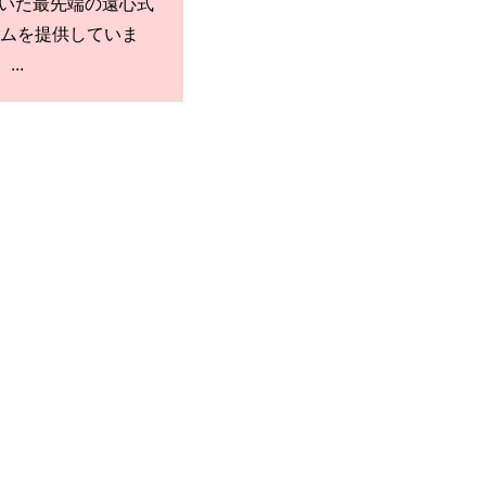
を用いた最先端の遠心式
ムを提供していま
...