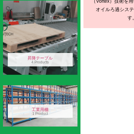
（Vortex）技術
オイルろ過システ
す。
昇降テーブル
4 Products
工業用棚
1 Product