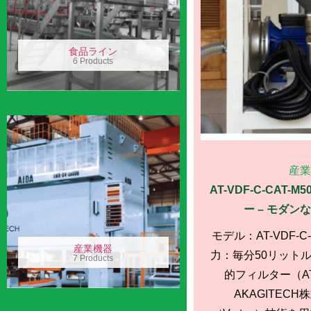
食品ライン
6 Products
産業
AT-VDF-C-CAT-M
ー – モダン
モデル：AT-VDF-C-
産業機器
力：毎分50リット
7 Products
的フィルター（AT
AKAGITEC