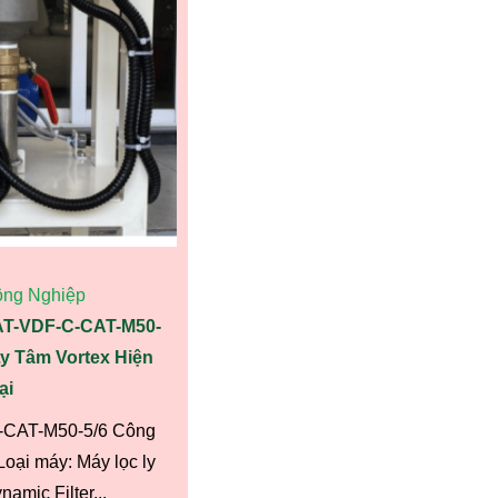
ông Nghiệp
AT-VDF-C-CAT-M50-
y Tâm Vortex Hiện
ại
-CAT-M50-5/6 Công
 Loại máy: Máy lọc ly
amic Filter...