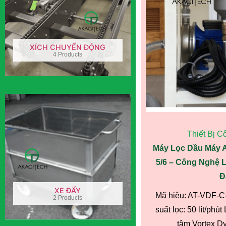
XÍCH CHUYỂN ĐỘNG
4 Products
Thiết Bị C
Máy Lọc Dầu Máy 
5/6 – Công Nghệ L
Đ
XE ĐẨY
Mã hiệu: AT-VDF-C
2 Products
suất lọc: 50 lít/phút
tâm Vortex Dyn