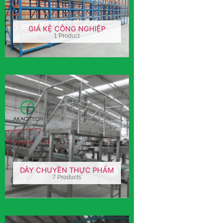
GIÁ KỆ CÔNG NGHIỆP
1 Product
DÂY CHUYỀN THỰC PHẨM
7 Products