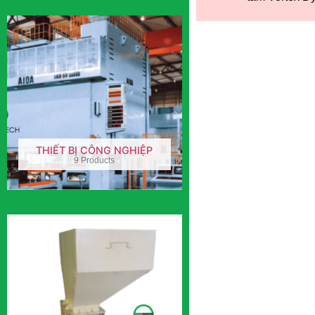
THIẾT BỊ CÔNG NGHIỆP
9 Products