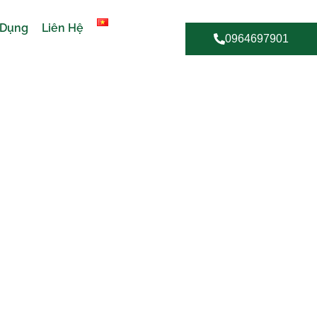
 Dụng
Liên Hệ
0964697901