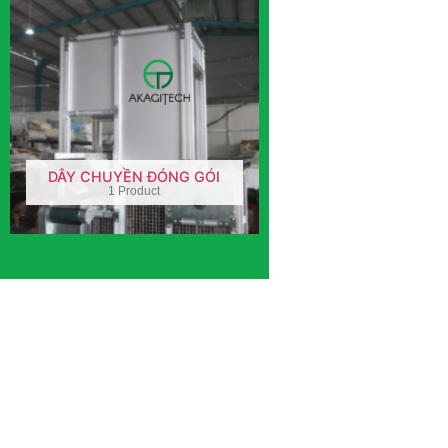
DÂY CHUYỀN ĐÓNG GÓI
1 Product