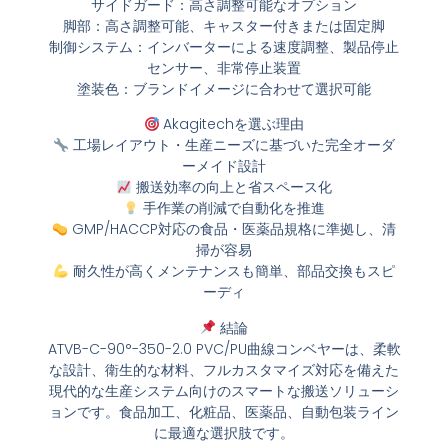
サイドガード：高さ調整可能なオプション
脚部：高さ調整可能、キャスター付きまたは固定脚
制御システム：インバーターによる速度調整、製品停止
センサー、非常停止装置
塗装色：ブランドイメージに合わせて選択可能
Akagitechを選ぶ理由
工場レイアウト・生産ニーズに基づいた完全オーダ
ーメイド設計
搬送効率の向上と省スペース化
手作業の削減で自動化を推進
GMP/HACCP対応の食品・医薬品規格に準拠し、清
掃が容易
耐久性が高くメンテナンスも簡単、部品交換もスピ
ーディ
結論
ATVB-C-90°-350-2.0 PVC/PU曲線コンベヤーは、柔軟
な設計、衛生的な材料、フルカスタマイズ対応を備えた
現代的な生産システム向けのスマートな搬送ソリューシ
ョンです。食品加工、化粧品、医薬品、自動包装ライン
に最適な選択肢です。