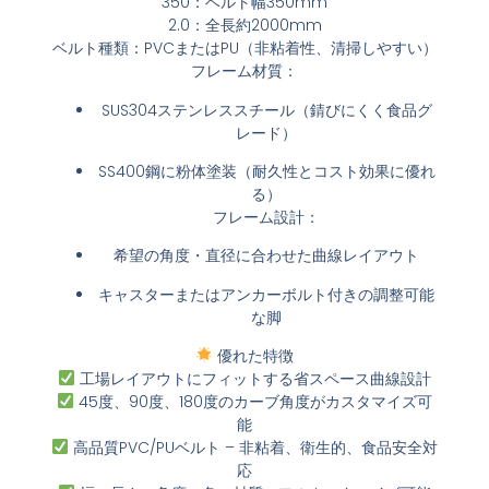
350：ベルト幅350mm
2.0：全長約2000mm
ベルト種類：PVCまたはPU（非粘着性、清掃しやすい）
フレーム材質：
SUS304ステンレススチール（錆びにくく食品グ
レード）
SS400鋼に粉体塗装（耐久性とコスト効果に優れ
る）
フレーム設計：
希望の角度・直径に合わせた曲線レイアウト
キャスターまたはアンカーボルト付きの調整可能
な脚
優れた特徴
工場レイアウトにフィットする省スペース曲線設計
45度、90度、180度のカーブ角度がカスタマイズ可
能
高品質PVC/PUベルト – 非粘着、衛生的、食品安全対
応