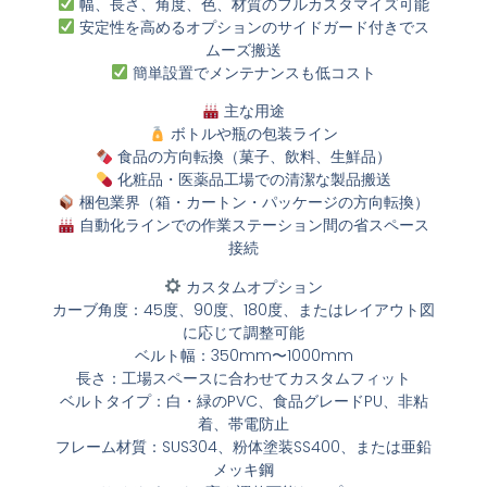
幅、長さ、角度、色、材質のフルカスタマイズ可能
安定性を高めるオプションのサイドガード付きでス
ムーズ搬送
簡単設置でメンテナンスも低コスト
主な用途
ボトルや瓶の包装ライン
食品の方向転換（菓子、飲料、生鮮品）
化粧品・医薬品工場での清潔な製品搬送
梱包業界（箱・カートン・パッケージの方向転換）
自動化ラインでの作業ステーション間の省スペース
接続
カスタムオプション
カーブ角度：45度、90度、180度、またはレイアウト図
に応じて調整可能
ベルト幅：350mm〜1000mm
長さ：工場スペースに合わせてカスタムフィット
ベルトタイプ：白・緑のPVC、食品グレードPU、非粘
着、帯電防止
フレーム材質：SUS304、粉体塗装SS400、または亜鉛
メッキ鋼