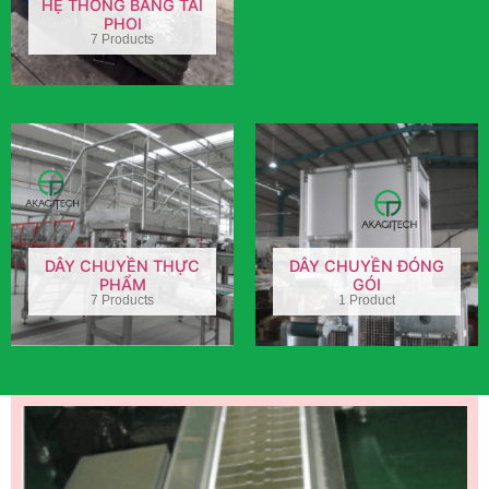
HỆ THỐNG BĂNG TẢI
PHOI
7 Products
DÂY CHUYỀN THỰC
DÂY CHUYỀN ĐÓNG
PHẨM
GÓI
7 Products
1 Product