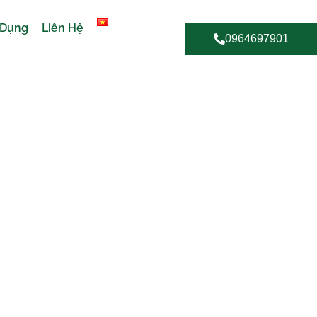
 Dụng
Liên Hệ
0964697901