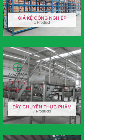
GIÁ KỆ CÔNG NGHIỆP
1 Product
DÂY CHUYỀN THỰC PHẨM
7 Products