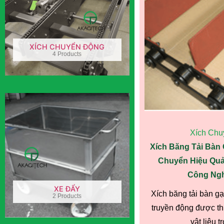
XÍCH CHUYỂN ĐỘNG
4 Products
Xích Chu
Xích Băng Tải Bàn 
Chuyển Hiệu Quả
Công Ngh
XE ĐẨY
Xích băng tải bàn gạt
2 Products
truyền động được th
vật liệu t