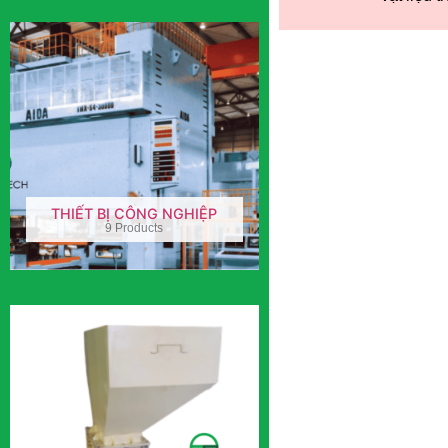
THIẾT BỊ CÔNG NGHIỆP
9 Products