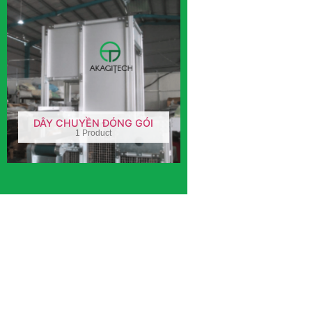
DÂY CHUYỀN ĐÓNG GÓI
1 Product