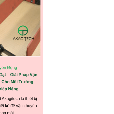
yển Động
Gạt – Giải Pháp Vận
 Cho Môi Trường
iệp Nặng
 Akagitech là thiết bị
iết kế để vận chuyển
rong môi...