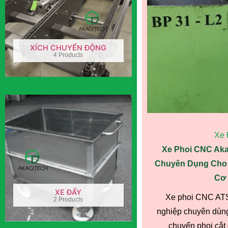
XÍCH CHUYỂN ĐỘNG
4 Products
Xe 
Xe Phoi CNC Akag
Chuyên Dụng Cho 
Cơ 
XE ĐẨY
Xe phoi CNC ATST
2 Products
nghiệp chuyên dùng
chuyển phoi cắt g