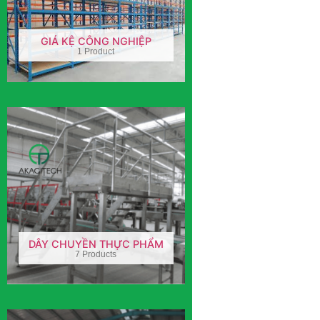
GIÁ KỆ CÔNG NGHIỆP
1 Product
DÂY CHUYỀN THỰC PHẨM
7 Products