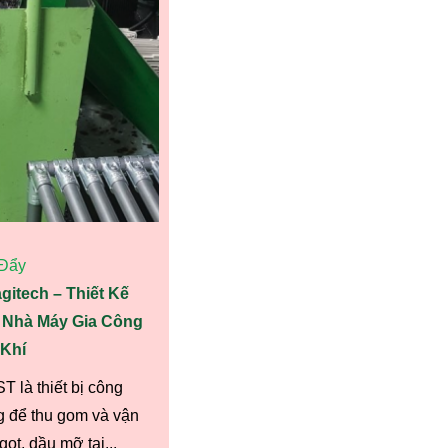
Đẩy
itech – Thiết Kế
Nhà Máy Gia Công
Khí
 là thiết bị công
 để thu gom và vận
ọt, dầu mỡ tại...