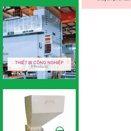
THIẾT BỊ CÔNG NGHIỆP
9 Products