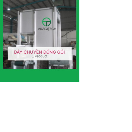
DÂY CHUYỀN ĐÓNG GÓI
1 Product