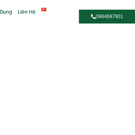
 Dụng
Liên Hệ
0964697901