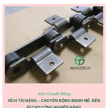
Xích Chuyển Động
XÍCH TẢI NẶNG – CHUYỂN ĐỘNG MẠNH MẼ, BỀN
BỈ CHO CÔNG NGHIỆP NẶNG