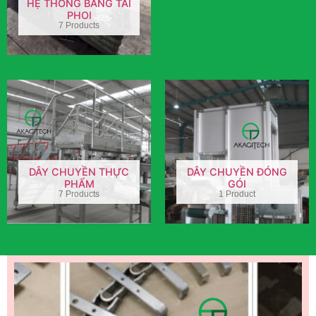
HỆ THỐNG BĂNG TẢI
PHOI
7 Products
DÂY CHUYỀN THỰC
DÂY CHUYỀN ĐÓNG
PHẨM
GÓI
7 Products
1 Product