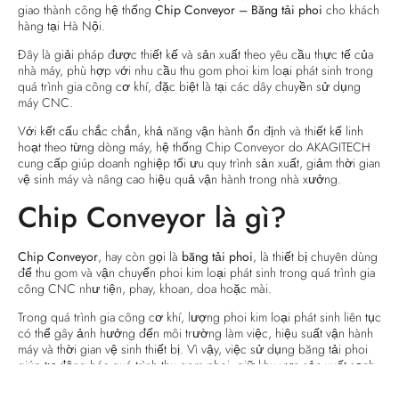
giao thành công hệ thống
Chip Conveyor – Băng tải phoi
cho khách
hàng tại Hà Nội.
Đây là giải pháp được thiết kế và sản xuất theo yêu cầu thực tế của
nhà máy, phù hợp với nhu cầu thu gom phoi kim loại phát sinh trong
quá trình gia công cơ khí, đặc biệt là tại các dây chuyền sử dụng
máy CNC.
Với kết cấu chắc chắn, khả năng vận hành ổn định và thiết kế linh
hoạt theo từng dòng máy, hệ thống Chip Conveyor do AKAGITECH
cung cấp giúp doanh nghiệp tối ưu quy trình sản xuất, giảm thời gian
vệ sinh máy và nâng cao hiệu quả vận hành trong nhà xưởng.
Chip Conveyor là gì?
Chip Conveyor
, hay còn gọi là
băng tải phoi
, là thiết bị chuyên dùng
để thu gom và vận chuyển phoi kim loại phát sinh trong quá trình gia
công CNC như tiện, phay, khoan, doa hoặc mài.
Trong quá trình gia công cơ khí, lượng phoi kim loại phát sinh liên tục
có thể gây ảnh hưởng đến môi trường làm việc, hiệu suất vận hành
máy và thời gian vệ sinh thiết bị. Vì vậy, việc sử dụng băng tải phoi
giúp tự động hóa quá trình thu gom phoi, giữ khu vực sản xuất sạch
sẽ, an toàn và chuyên nghiệp hơn.