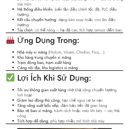
mài mòn
Hệ thống điều khiển
: biến tần điều chỉnh tốc độ, PLC điều
hướng
Kết cấu chuyển hướng
: dạng bàn xoay hoặc con lăn điều
hướng
Tùy chọn
: có thể nâng – hạ độ cao, tích hợp sensor đếm bao
Ứng Dụng Trong:
Nhà máy xi măng
(Holcim, Vicem, Chinfon, Fico,…)
Kho hàng trung chuyển xi măng
Trạm đóng bao, trạm xuất hàng
Cảng nội địa, khu logistics xi măng
Lợi Ích Khi Sử Dụng:
Tối ưu không gian xuất hàng
nhờ khả năng chuyển hướng
linh hoạt
Giảm lao động thủ công
, hạn chế nguy cơ tai nạn
Tăng năng suất bốc xếp
, đảm bảo tiến độ giao hàng
Bảo vệ bao xi măng
, tránh rách hoặc méo khi kéo – vác thủ
công
Tích hợp dễ dàng
, phù hợp nhiều mô hình nhà máy