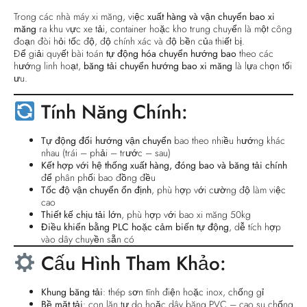
Trong các nhà máy xi măng, việc
xuất hàng và vận chuyển bao xi
măng
ra khu vực xe tải, container hoặc kho trung chuyển là một công
đoạn đòi hỏi tốc độ, độ chính xác và độ bền của thiết bị.
Để giải quyết bài toán
tự động hóa chuyển hướng bao
theo các
hướng linh hoạt,
băng tải chuyển hướng bao xi măng
là lựa chọn tối
ưu.
Tính Năng Chính:
Tự động đổi hướng vận chuyển
bao theo nhiều hướng khác
nhau (trái – phải – trước – sau)
Kết hợp với hệ thống xuất hàng, đóng bao và băng tải chính
để phân phối bao đồng đều
Tốc độ vận chuyển ổn định
, phù hợp với cường độ làm việc
cao
Thiết kế chịu tải lớn
, phù hợp với bao xi măng 50kg
Điều khiển bằng PLC hoặc cảm biến tự động
, dễ tích hợp
vào dây chuyền sẵn có
Cấu Hình Tham Khảo:
Khung băng tải
: thép sơn tĩnh điện hoặc inox, chống gỉ
Bề mặt tải
: con lăn tự do hoặc dây băng PVC – cao su chống