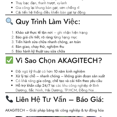
Thay bạc đạn, thanh trượt, xy-lanh
Gia công lại khung bàn gạt, sơn chống rỉ
Cải tiến hệ thống điều khiển bàn gạt tự động
Quy Trình Làm Việc:
Khảo sát thực tế tận nơi
– ghi nhận hiện trạng
Báo giá chi tiết, rõ ràng
từng hạng mục
Tiến hành sửa chữa nhanh chóng, an toàn
Bàn giao, chạy thử, nghiệm thu
Bảo hành kỹ thuật sau sửa chữa
Vì Sao Chọn AKAGITECH?
Đội ngũ kỹ thuật có hơn
10 năm kinh nghiệm
Xử lý tại chỗ – nhanh chóng – không gián đoạn sản xuất
Có khả năng
gia công, chế tạo và cải tiến theo yêu cầu
Hỗ trợ khẩn cấp 24/7
tại các khu công nghiệp ở Bình
Dương, Bắc Ninh, Hải Dương, TP.HCM, Đồng Nai…
Liên Hệ Tư Vấn – Báo Giá:
AKAGITECH – Giải pháp băng tải công nghiệp & tự động hóa