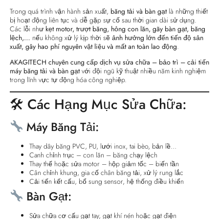
Trong quá trình vận hành sản xuất,
băng tải và bàn gạt
là những thiết
bị hoạt động liên tục và dễ gặp sự cố sau thời gian dài sử dụng.
Các lỗi như
kẹt motor, trượt băng, hỏng con lăn, gãy bàn gạt, băng
lệch,…
nếu không xử lý kịp thời sẽ
ảnh hưởng lớn đến tiến độ sản
xuất, gây hao phí nguyên vật liệu và mất an toàn lao động
.
AKAGITECH chuyên cung cấp dịch vụ sửa chữa – bảo trì – cải tiến
máy băng tải và bàn gạt
với đội ngũ kỹ thuật nhiều năm kinh nghiệm
trong lĩnh vực tự động hóa công nghiệp.
🛠 Các Hạng Mục Sửa Chữa:
Máy Băng Tải:
Thay dây băng PVC, PU, lưới inox, tai bèo, bản lề…
Canh chỉnh trục – con lăn – băng chạy lệch
Thay thế hoặc sửa motor – hộp giảm tốc – biến tần
Cân chỉnh khung, gia cố chân băng tải, xử lý rung lắc
Cải tiến kết cấu, bổ sung sensor, hệ thống điều khiển
Bàn Gạt:
Sửa chữa cơ cấu gạt tay, gạt khí nén hoặc gạt điện