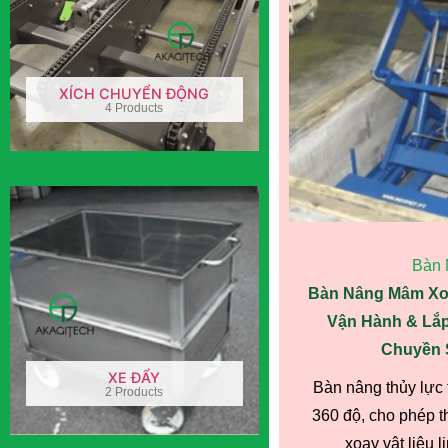
XÍCH CHUYỂN ĐỘNG
4 Products
Bàn 
Bàn Nâng Mâm Xoa
Vận Hành & Lắp
Chuyền 
XE ĐẨY
Bàn nâng thủy lực
2 Products
360 độ, cho phép t
xoay vật liệu li