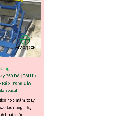
Nâng
y 360 Độ | Tối Ưu
 Ráp Trong Dây
Sản Xuất
 tích hợp mâm xoay
hao tác nâng – hạ –
nh hoạt, giúp...