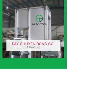
DÂY CHUYỀN ĐÓNG GÓI
1 Product