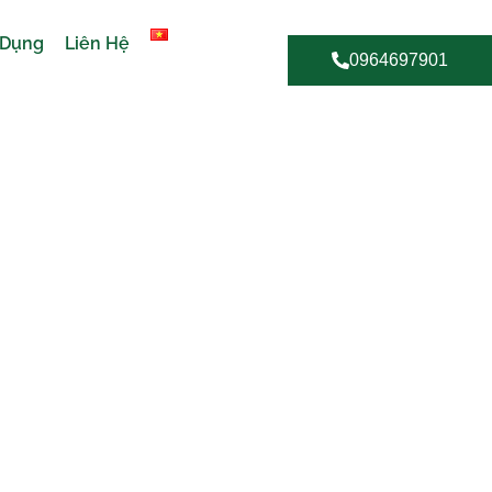
 Dụng
Liên Hệ
0964697901