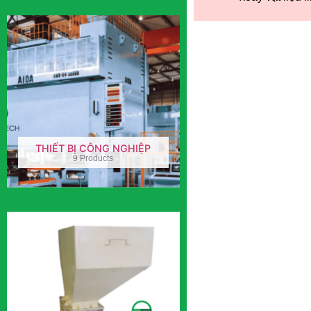
THIẾT BỊ CÔNG NGHIỆP
9 Products