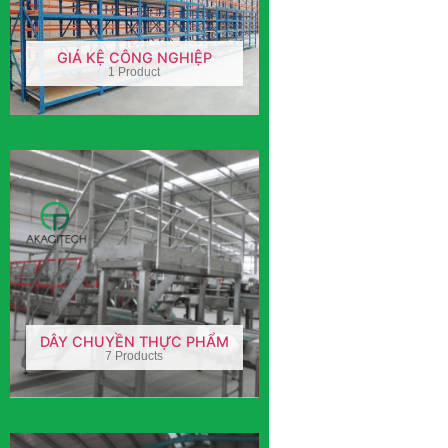
GIÁ KỆ CÔNG NGHIỆP
1 Product
DÂY CHUYỀN THỰC PHẨM
7 Products