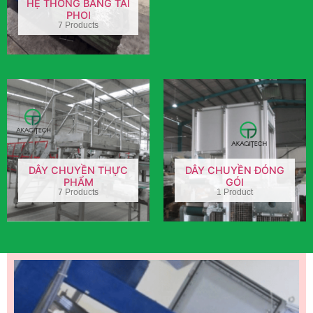
HỆ THỐNG BĂNG TẢI
PHOI
7 Products
DÂY CHUYỀN THỰC
DÂY CHUYỀN ĐÓNG
PHẨM
GÓI
7 Products
1 Product