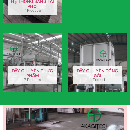
HỆ THỐNG BĂNG TẢI
PHOI
7 Products
DÂY CHUYỀN THỰC
DÂY CHUYỀN ĐÓNG
PHẨM
GÓI
7 Products
1 Product