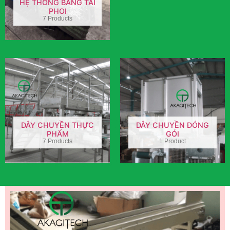
HỆ THỐNG BĂNG TẢI
PHOI
7 Products
DÂY CHUYỀN THỰC
DÂY CHUYỀN ĐÓNG
PHẨM
GÓI
7 Products
1 Product