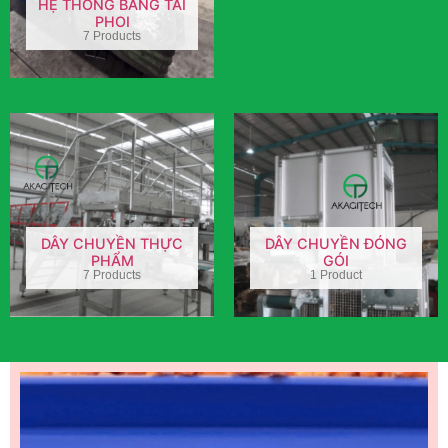
HỆ THỐNG BĂNG TẢI
PHOI
7 Products
DÂY CHUYỀN THỰC
DÂY CHUYỀN ĐÓNG
PHẨM
GÓI
7 Products
1 Product