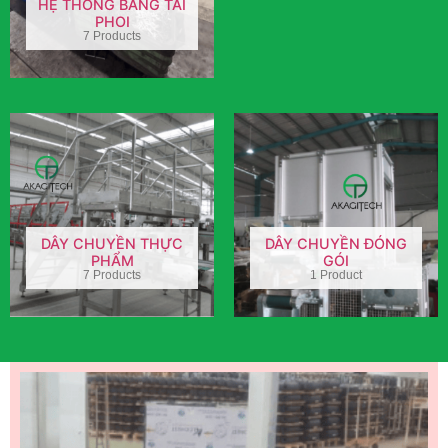
HỆ THỐNG BĂNG TẢI
PHOI
7 Products
DÂY CHUYỀN THỰC
DÂY CHUYỀN ĐÓNG
PHẨM
GÓI
7 Products
1 Product