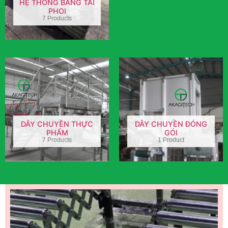
HỆ THỐNG BĂNG TẢI
PHOI
7 Products
DÂY CHUYỀN THỰC
DÂY CHUYỀN ĐÓNG
PHẨM
GÓI
7 Products
1 Product