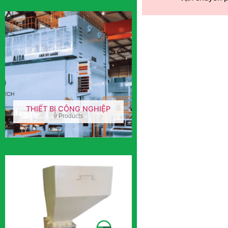
THIẾT BỊ CÔNG NGHIỆP
9 Products