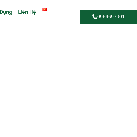
 Dụng
Liên Hệ
0964697901