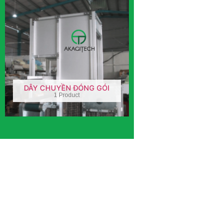
DÂY CHUYỀN ĐÓNG GÓI
1 Product