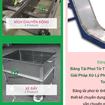
XÍCH CHUYỂN ĐỘNG
4 Products
Băng
Băng Tải Phoi Từ 
Giải Pháp Xử Lý Ph
To
XE ĐẨY
Băng tải phoi từ 
2 Products
thiết kế chuyên dụng
vận chuyển ph