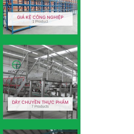
GIÁ KỆ CÔNG NGHIỆP
1 Product
DÂY CHUYỀN THỰC PHẨM
7 Products