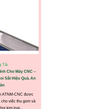
 Tải
Tính Cho Máy CNC –
oi Sắt Hiệu Quả, An
àn
tính ATNM-CNC được
 cho việc thu gom và
oi kim loại...