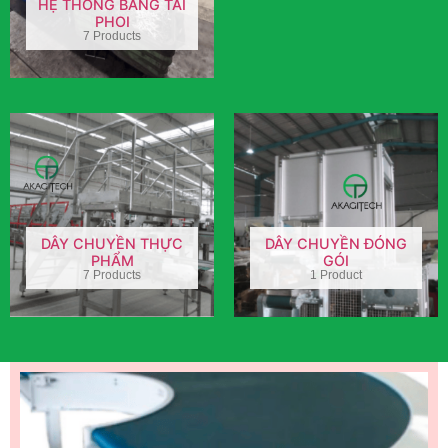
HỆ THỐNG BĂNG TẢI
PHOI
7 Products
DÂY CHUYỀN THỰC
DÂY CHUYỀN ĐÓNG
PHẨM
GÓI
7 Products
1 Product