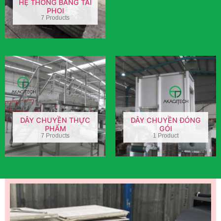
HỆ THỐNG BĂNG TẢI
PHOI
7 Products
DÂY CHUYỀN THỰC
DÂY CHUYỀN ĐÓNG
PHẨM
GÓI
7 Products
1 Product