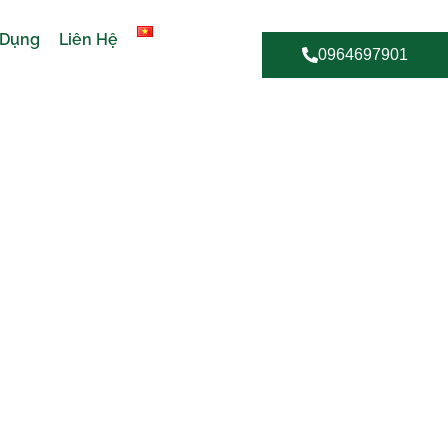
 Dụng
Liên Hệ
0964697901