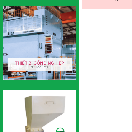
THIẾT BỊ CÔNG NGHIỆP
9 Products