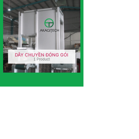
DÂY CHUYỀN ĐÓNG GÓI
1 Product