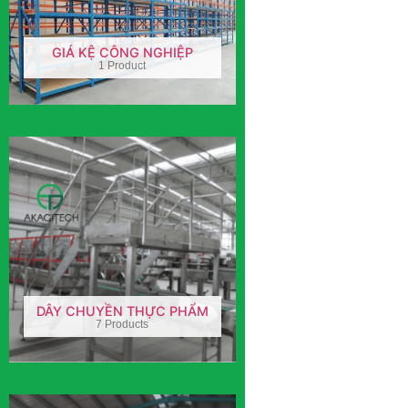
GIÁ KỆ CÔNG NGHIỆP
1 Product
DÂY CHUYỀN THỰC PHẨM
7 Products