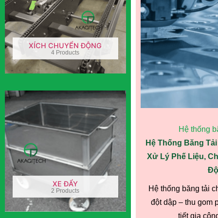
XÍCH CHUYỂN ĐỘNG
4 Products
Hệ thống bă
Hệ Thống Băng Tải
Xử Lý Phế Liệu, Chi
Độ
XE ĐẨY
Hệ thống băng tải 
2 Products
đột dập – thu gom ph
tiết gia công