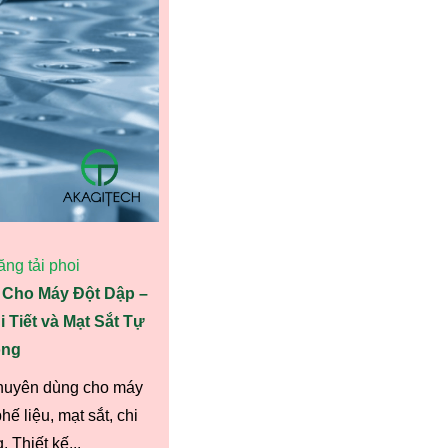
ng tải phoi
 Cho Máy Đột Dập –
 Tiết và Mạt Sắt Tự
ng
chuyên dùng cho máy
ế liệu, mạt sắt, chi
. Thiết kế...