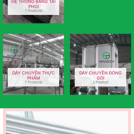
HỆ THỐNG BĂNG TẢI
PHOI
7 Products
DÂY CHUYỀN THỰC
DÂY CHUYỀN ĐÓNG
PHẨM
GÓI
7 Products
1 Product