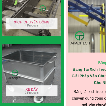
XÍCH CHUYỂN ĐỘNG
4 Products
Băng
Băng Tải Xích Tre
Giải Pháp Vận Chu
Cho N
XE ĐẨY
Băng tải xích treo
2 Products
chuyên dụng trong 
gói, vận chuyển