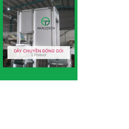
DÂY CHUYỀN ĐÓNG GÓI
1 Product