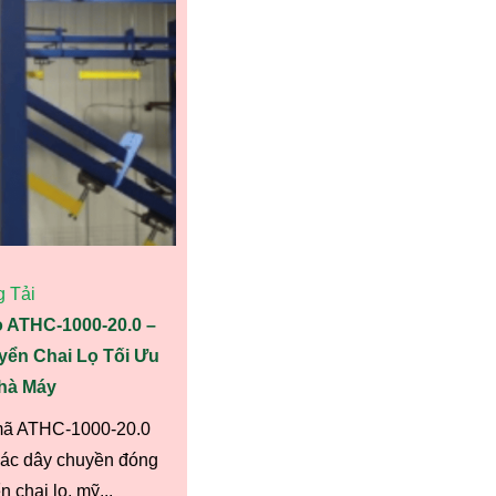
 Tải
o ATHC-1000-20.0 –
yển Chai Lọ Tối Ưu
hà Máy
 mã ATHC-1000-20.0
các dây chuyền đóng
 chai lọ, mỹ...