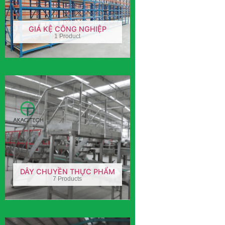
GIÁ KỆ CÔNG NGHIỆP
1 Product
DÂY CHUYỀN THỰC PHẨM
7 Products