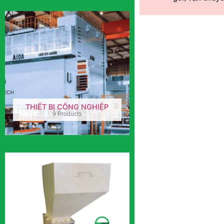
THIẾT BỊ CÔNG NGHIỆP
9 Products