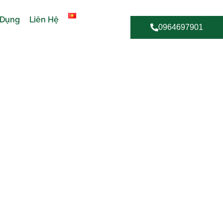
 Dụng
Liên Hệ
0964697901