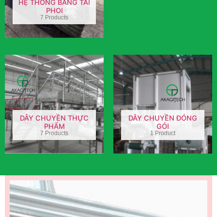
HỆ THỐNG BĂNG TẢI
PHOI
7 Products
DÂY CHUYỀN THỰC
DÂY CHUYỀN ĐÓNG
PHẨM
GÓI
7 Products
1 Product