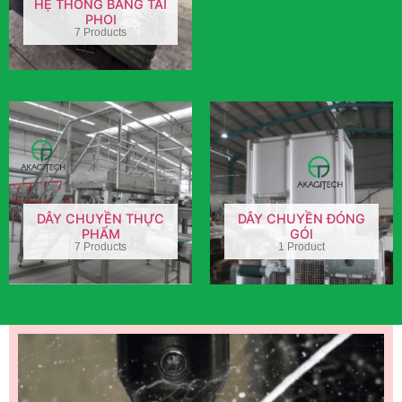
HỆ THỐNG BĂNG TẢI
PHOI
7 Products
DÂY CHUYỀN THỰC
DÂY CHUYỀN ĐÓNG
PHẨM
GÓI
7 Products
1 Product