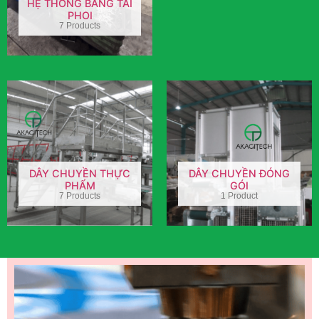
HỆ THỐNG BĂNG TẢI
PHOI
7 Products
DÂY CHUYỀN THỰC
DÂY CHUYỀN ĐÓNG
PHẨM
GÓI
7 Products
1 Product