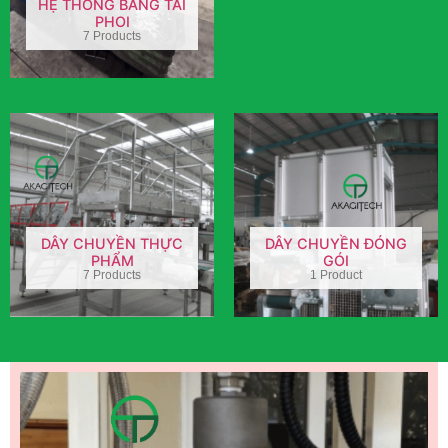
HỆ THỐNG BĂNG TẢI
PHOI
7 Products
DÂY CHUYỀN THỰC
DÂY CHUYỀN ĐÓNG
PHẨM
GÓI
7 Products
1 Product