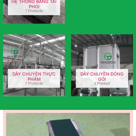
HỆ THỐNG BĂNG TẢI
PHOI
7 Products
DÂY CHUYỀN THỰC
DÂY CHUYỀN ĐÓNG
PHẨM
GÓI
7 Products
1 Product