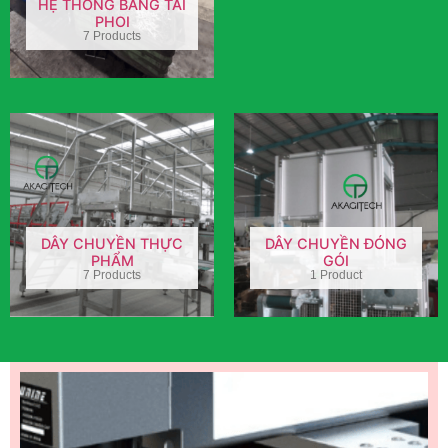
HỆ THỐNG BĂNG TẢI
PHOI
7 Products
DÂY CHUYỀN THỰC
DÂY CHUYỀN ĐÓNG
PHẨM
GÓI
7 Products
1 Product