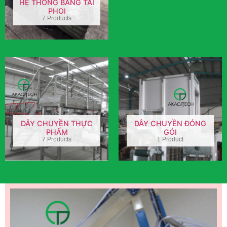
HỆ THỐNG BĂNG TẢI
PHOI
7 Products
DÂY CHUYỀN THỰC
DÂY CHUYỀN ĐÓNG
PHẨM
GÓI
7 Products
1 Product